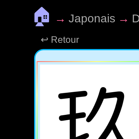
🏠
→
Japonais
→
D
↩ Retour