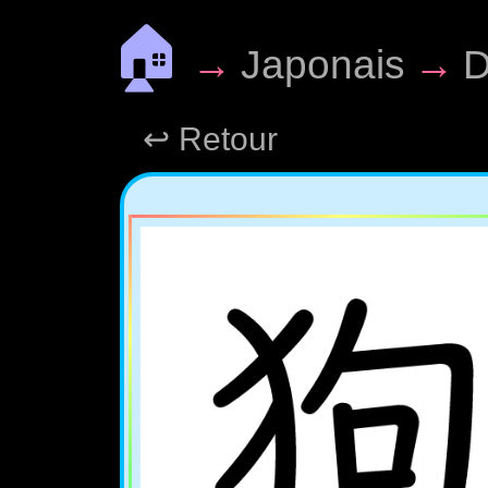
🏠
→
Japonais
→
D
↩ Retour