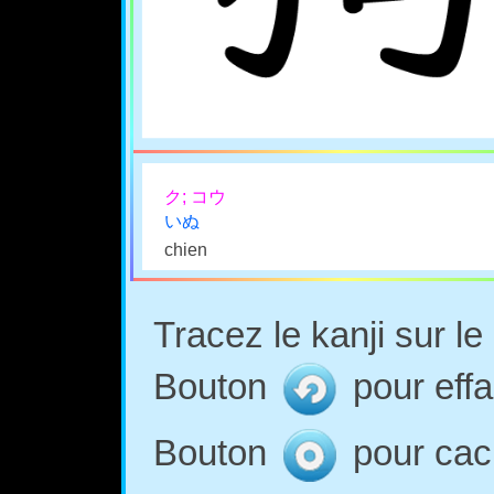
ク; コウ
いぬ
chien
Tracez le kanji sur l
Bouton
pour effa
Bouton
pour cach