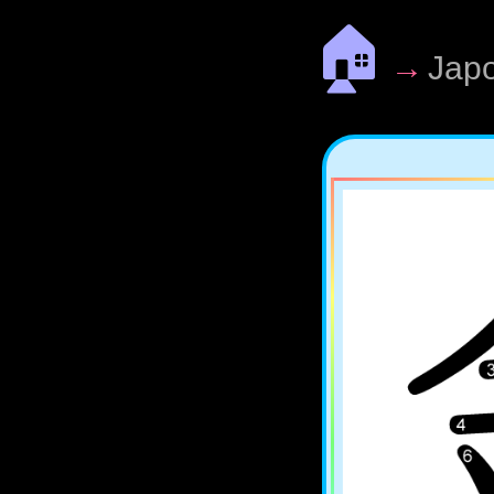
🏠
→
Jap