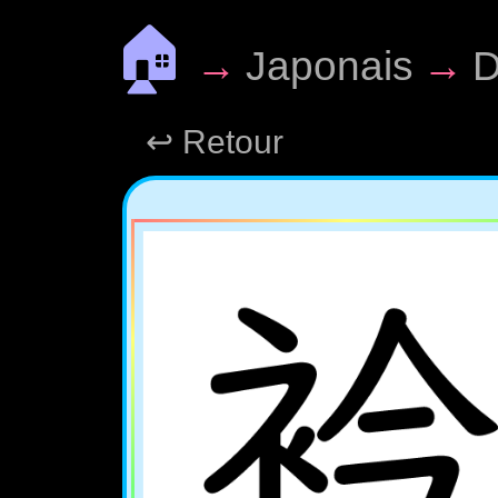
🏠
→
Japonais
→
D
↩ Retour