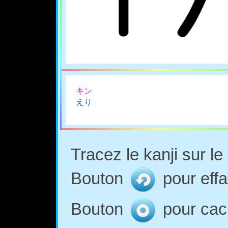
キン
えり
Tracez le kanji sur l
Bouton
pour effa
Bouton
pour cach