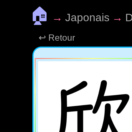
🏠
→
Japonais
→
D
↩ Retour