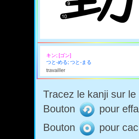
キン; [ゴン]
つと-める; つと-まる
travailler
Tracez le kanji sur l
Bouton
pour effa
Bouton
pour cach