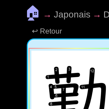
🏠
→
Japonais
→
D
↩ Retour