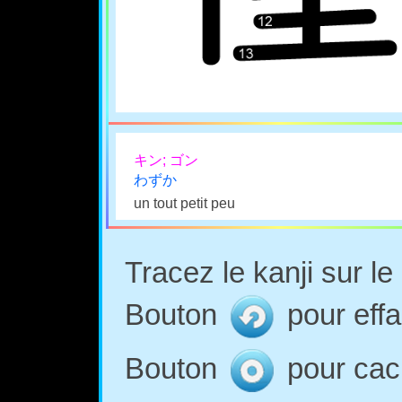
キン; ゴン
わずか
un tout petit peu
Tracez le kanji sur l
Bouton
pour effa
Bouton
pour cach