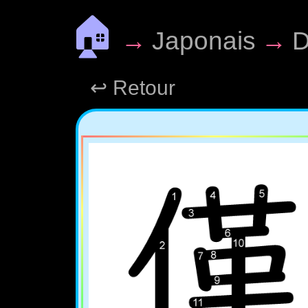
🏠
→
Japonais
→
D
↩ Retour