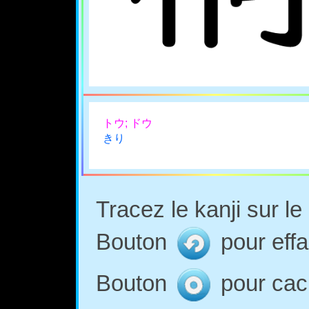
トウ; ドウ
きり
Tracez le kanji sur l
Bouton
pour effa
Bouton
pour cach