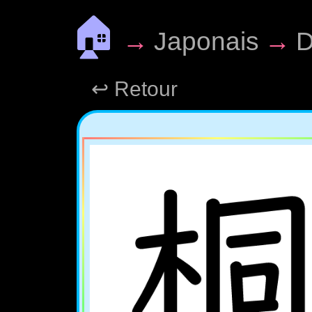
🏠
→
Japonais
→
D
↩ Retour