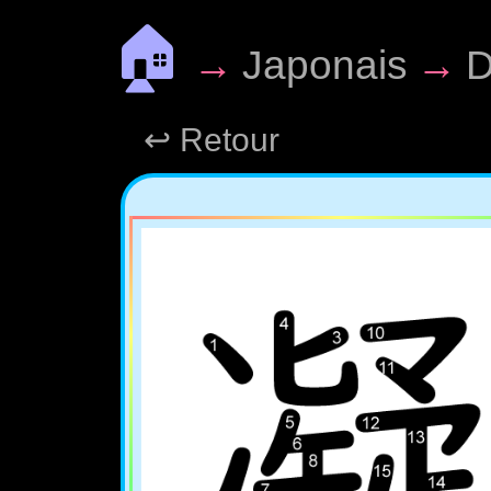
🏠
→
Japonais
→
D
↩ Retour