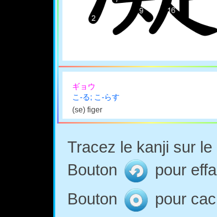
ギョウ
こ-る; こ-らす
(se) figer
Tracez le kanji sur l
Bouton
pour effa
Bouton
pour cach