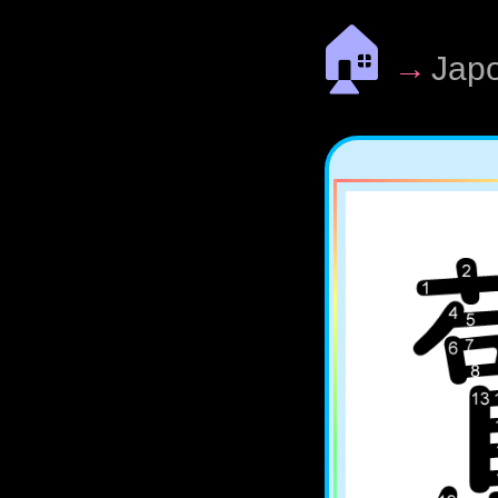
🏠
→
Jap