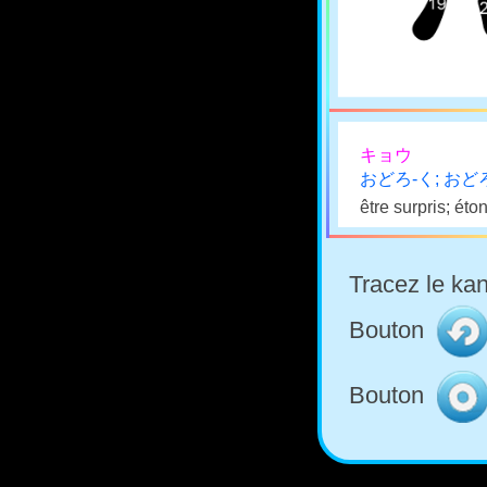
キョウ
おどろ-く; おど
être surpris; ét
Tracez le kan
Bouton
Bouton