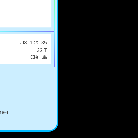
JIS: 1-22-35
22 T
Clé : 馬
ner.