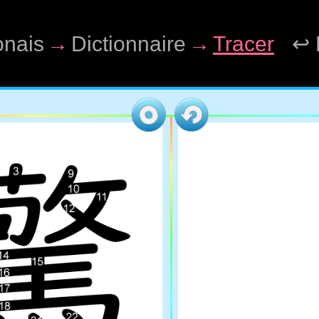
onais
→
Dictionnaire
→
Tracer
↩ 