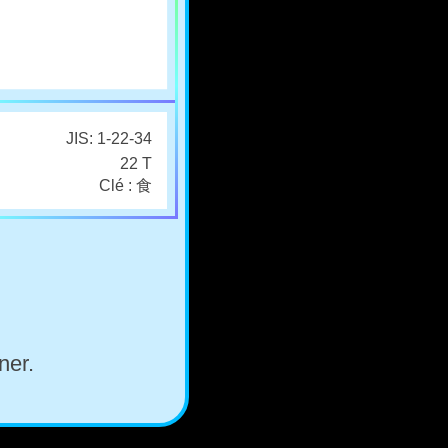
JIS: 1-22-34
22 T
Clé : 食
ner.