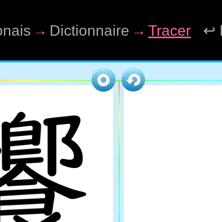
onais
→
Dictionnaire
→
Tracer
↩ 