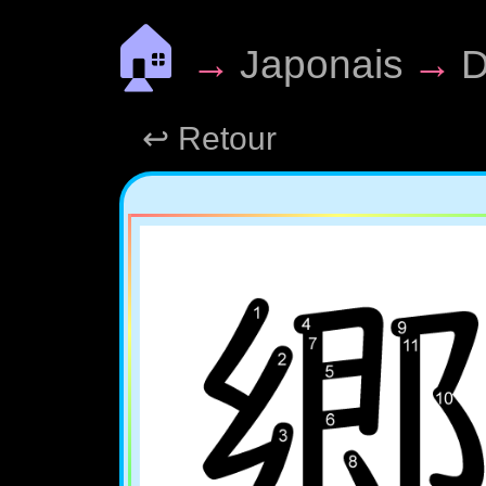
🏠
→
Japonais
→
D
↩ Retour