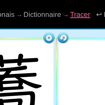
onais
→
Dictionnaire
→
Tracer
↩ 