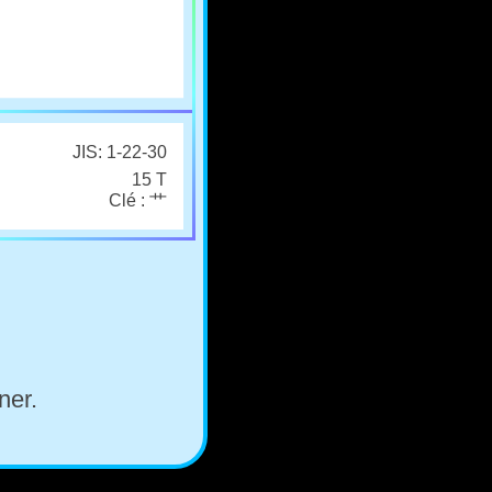
JIS: 1-22-30
15 T
Clé : 艹
ner.