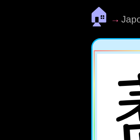
🏠
→
Jap