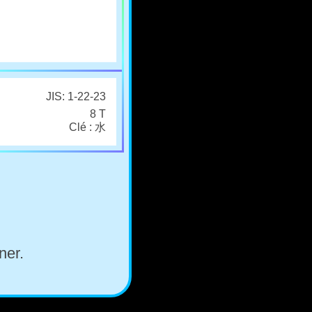
JIS: 1-22-23
8 T
Clé : 水
ner.