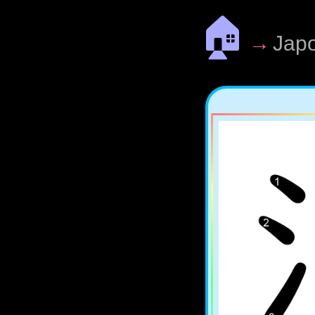
🏠
→
Jap