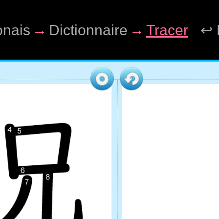
onais
→
Dictionnaire
→
Tracer
↩ 