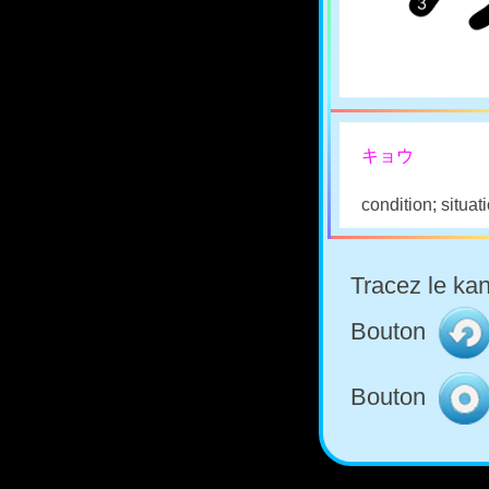
キョウ
condition; situat
Tracez le kan
Bouton
Bouton