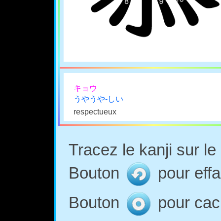
キョウ
うやうや-しい
respectueux
Tracez le kanji sur l
Bouton
pour effa
Bouton
pour cach