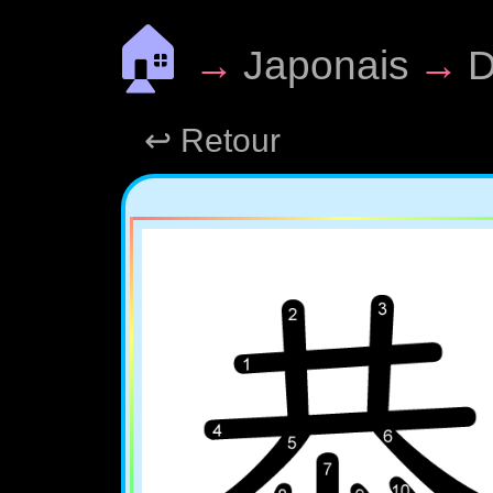
🏠
→
Japonais
→
D
↩ Retour