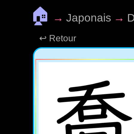
🏠
→
Japonais
→
D
↩ Retour