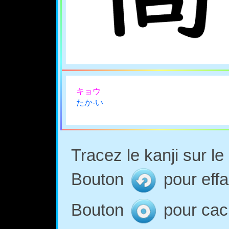
キョウ
たか-い
Tracez le kanji sur l
Bouton
pour effa
Bouton
pour cach