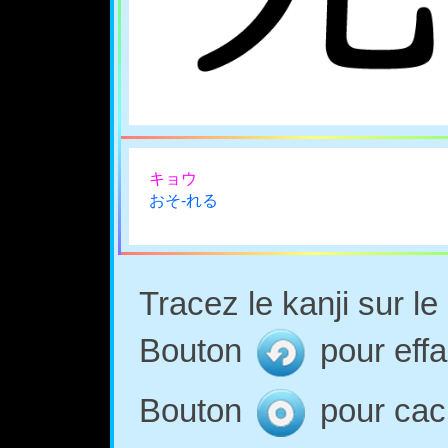
キョウ
おそ-れる
Tracez le kanji sur l
Bouton
pour effa
Bouton
pour cach