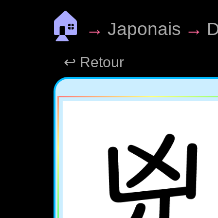
🏠
→
Japonais
→
D
↩ Retour