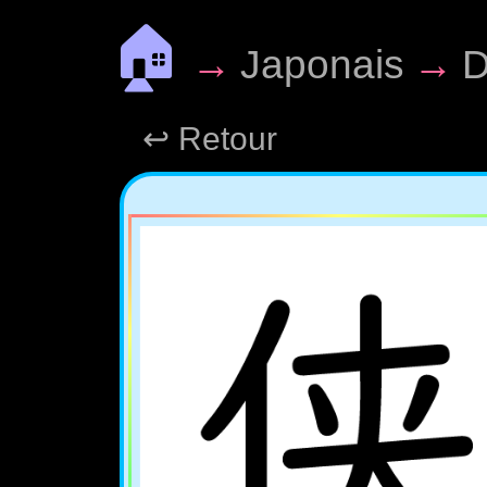
🏠
→
Japonais
→
D
↩ Retour