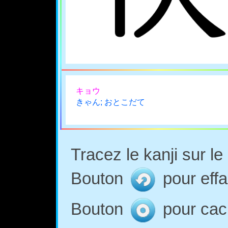
キョウ
きゃん; おとこだて
Tracez le kanji sur l
Bouton
pour effa
Bouton
pour cach