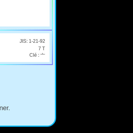
JIS: 1-21-92
7 T
Clé : 亠
ner.