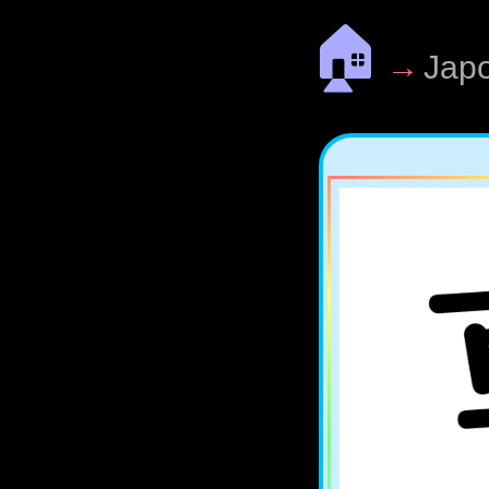
🏠
→
Jap