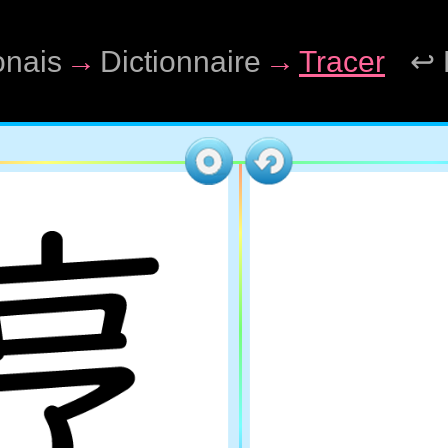
onais
→
Dictionnaire
→
Tracer
↩ 