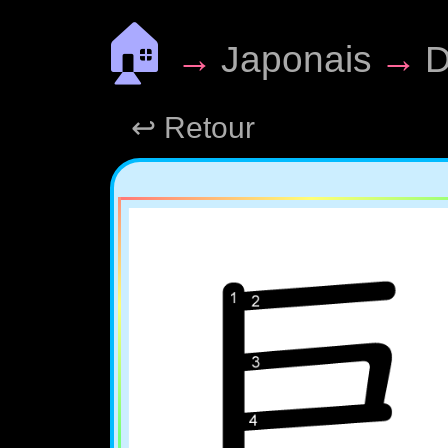
🏠
→
Japonais
→
D
↩ Retour