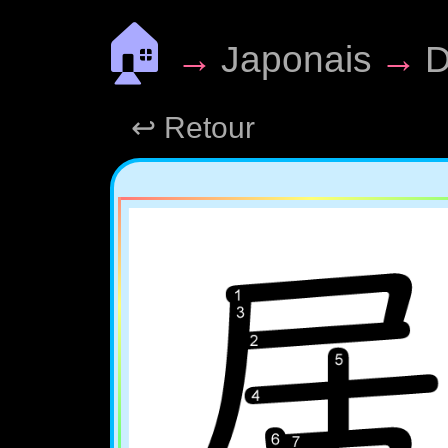
🏠
→
Japonais
→
D
↩ Retour