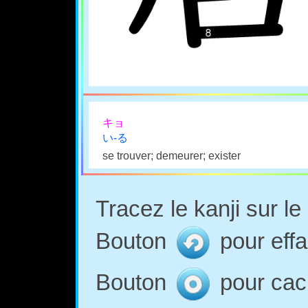
キョ
い-る
se trouver; demeurer; exister
Tracez le kanji sur l
Bouton
pour effa
Bouton
pour cach