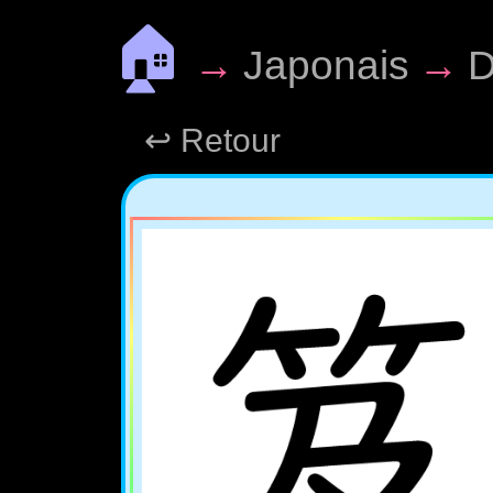
🏠
→
Japonais
→
D
↩ Retour