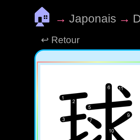
🏠
→
Japonais
→
D
↩ Retour