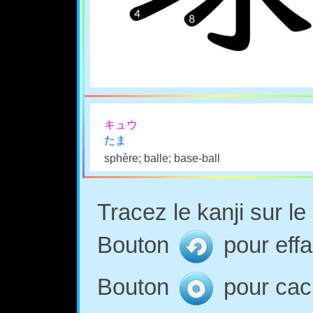
キュウ
たま
sphère; balle; base-ball
Tracez le kanji sur l
Bouton
pour effa
Bouton
pour cach