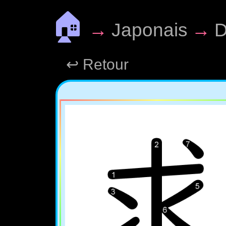
🏠
→
Japonais
→
D
↩ Retour