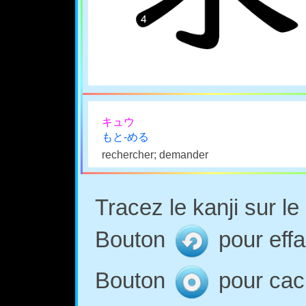
キュウ
もと-める
rechercher; demander
Tracez le kanji sur l
Bouton
pour effa
Bouton
pour cach