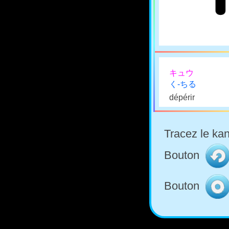
キュウ
く-ちる
dépérir
Tracez le kan
Bouton
Bouton