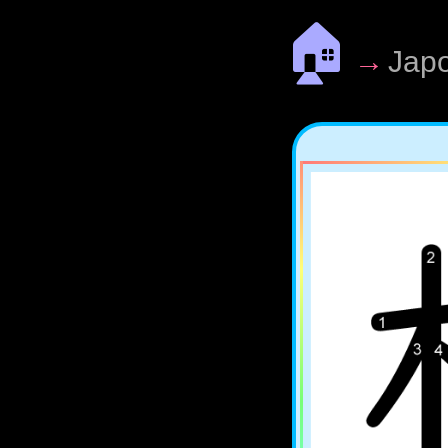
🏠
→
Jap