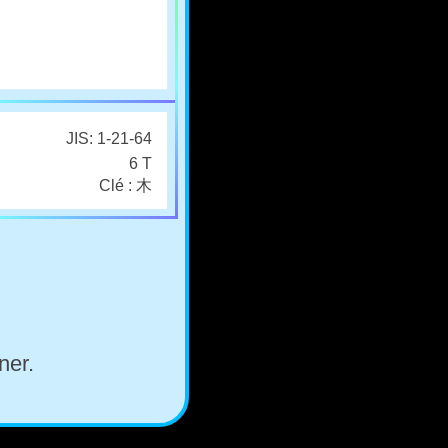
JIS: 1-21-64
6 T
Clé : 木
ner.