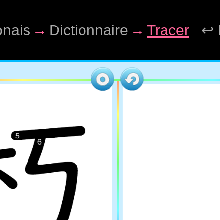
onais
→
Dictionnaire
→
Tracer
↩ 