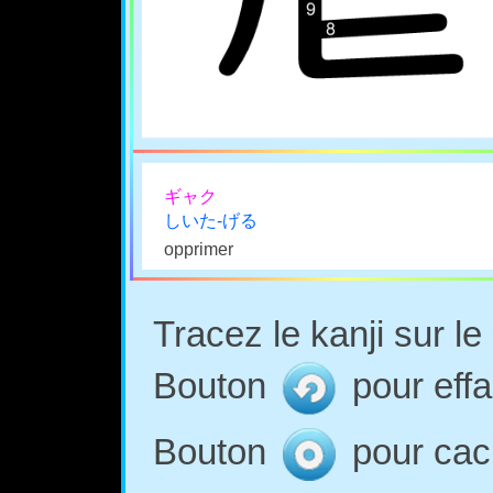
ギャク
しいた-げる
opprimer
Tracez le kanji sur l
Bouton
pour effa
Bouton
pour cach