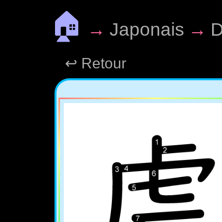
🏠
→
Japonais
→
D
↩ Retour