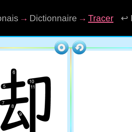
onais
→
Dictionnaire
→
Tracer
↩ 