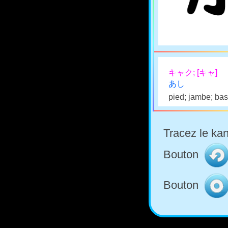
キャク; [キャ]
あし
pied; jambe; ba
Tracez le kan
Bouton
Bouton