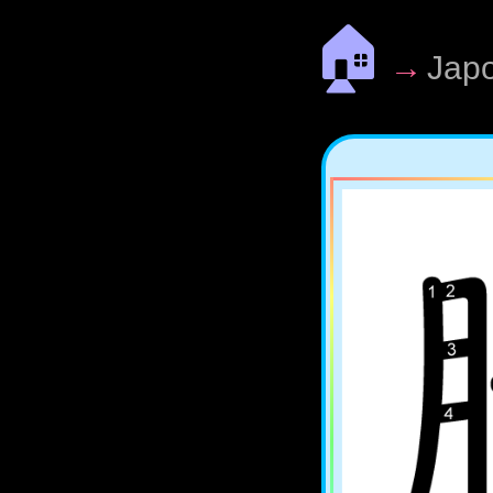
🏠
→
Jap