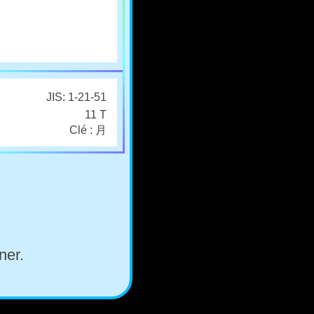
JIS: 1-21-51
11 T
Clé : 月
ner.