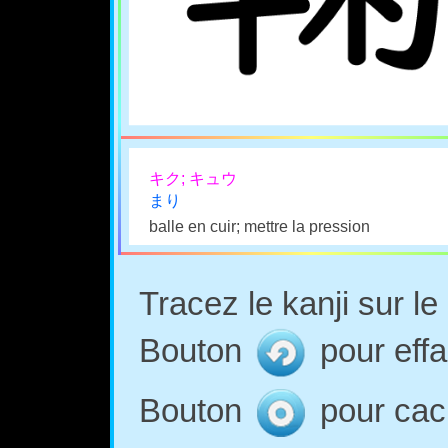
キク; キュウ
まり
balle en cuir; mettre la pression
Tracez le kanji sur l
Bouton
pour effa
Bouton
pour cach