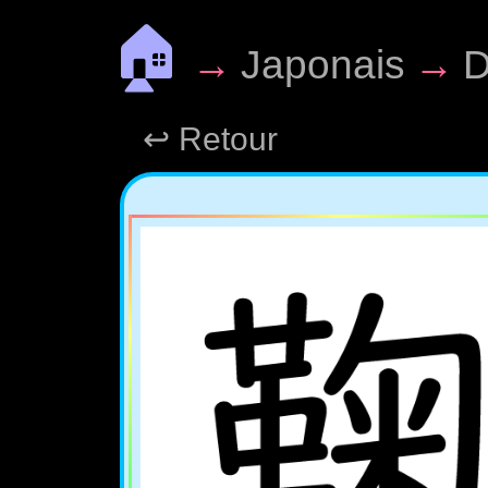
🏠
→
Japonais
→
D
↩ Retour