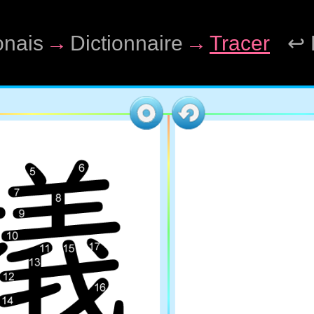
onais
→
Dictionnaire
→
Tracer
↩ 