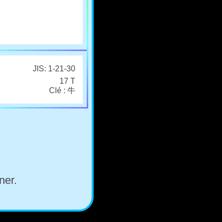
JIS: 1-21-30
17 T
Clé : 牛
ner.