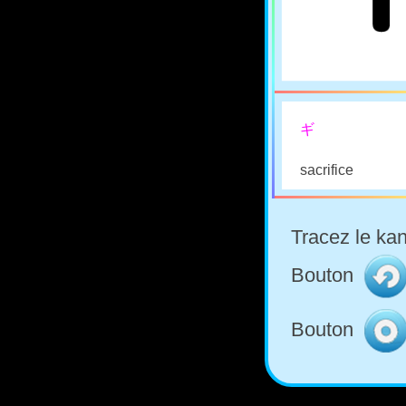
ギ
sacrifice
Tracez le kan
Bouton
Bouton