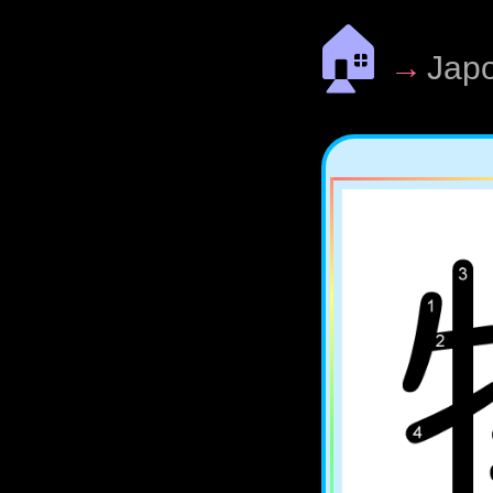
🏠
→
Jap