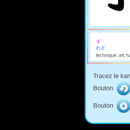
ギ
わざ
technique; art; h
Tracez le kan
Bouton
Bouton