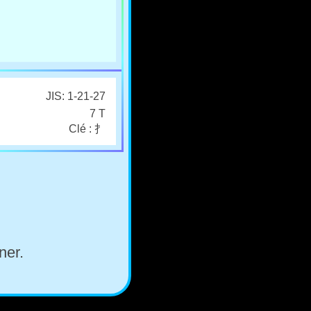
JIS: 1-21-27
7 T
Clé : 扌
ner.