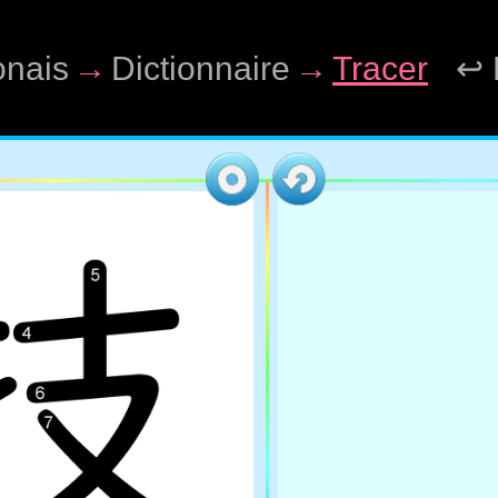
onais
→
Dictionnaire
→
Tracer
↩ 