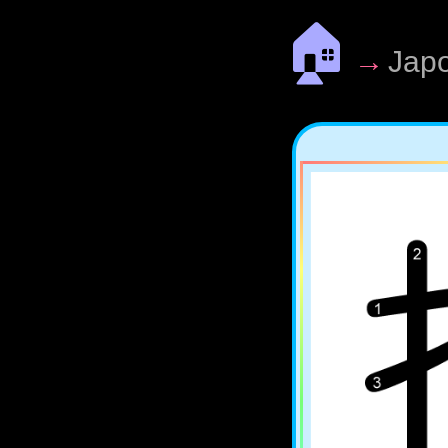
🏠
→
Jap