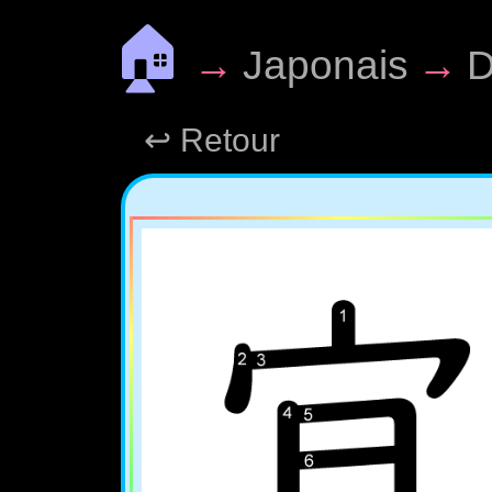
🏠
→
Japonais
→
D
↩ Retour