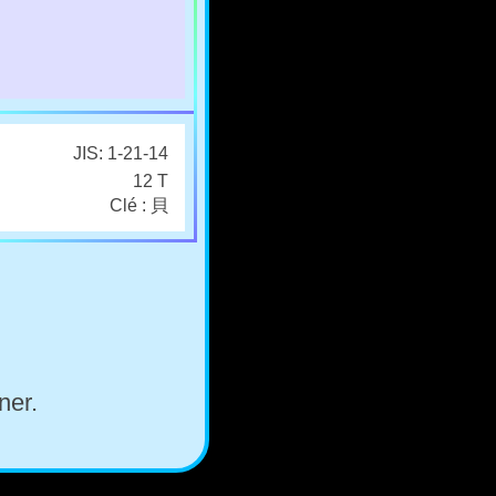
JIS: 1-21-14
12 T
Clé : 貝
ner.