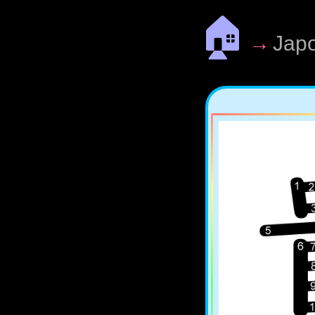
🏠
→
Jap