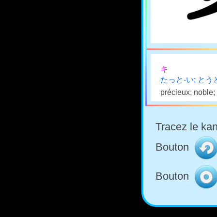
キ
たっと-い; とうと
précieux; noble;
Tracez le kan
Bouton
Bouton