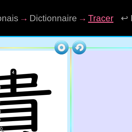
onais
→
Dictionnaire
→
Tracer
↩ 