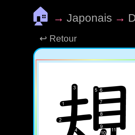
🏠
→
Japonais
→
D
↩ Retour