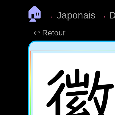
🏠
→
Japonais
→
D
↩ Retour