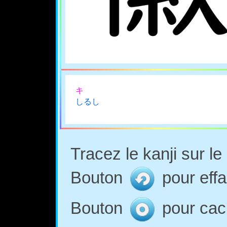
キ
しるし
Tracez le kanji sur l
Bouton
pour effa
Bouton
pour cach