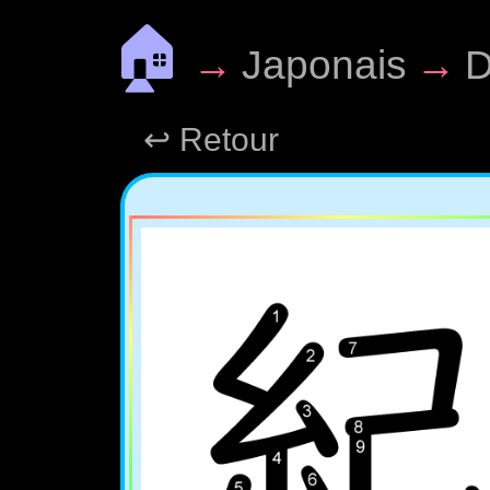
🏠
→
Japonais
→
D
↩ Retour