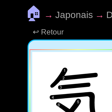
🏠
→
Japonais
→
D
↩ Retour