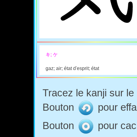
キ; ケ
gaz; air; état d'esprit; état
Tracez le kanji sur l
Bouton
pour effa
Bouton
pour cach