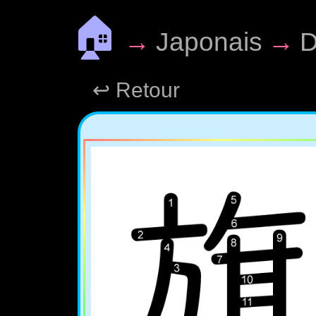
🏠
→
Japonais
→
D
↩ Retour