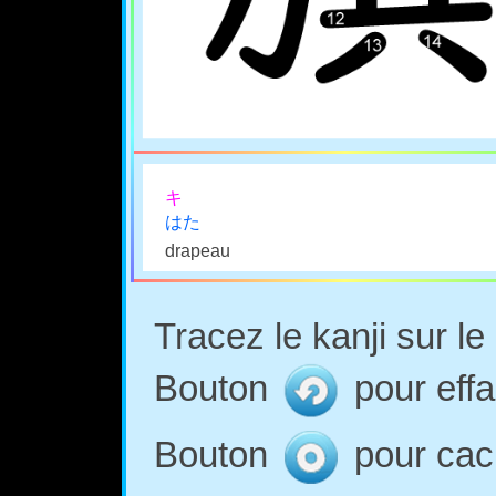
キ
はた
drapeau
Tracez le kanji sur l
Bouton
pour effa
Bouton
pour cach