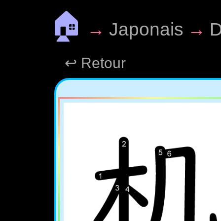
🏠
→
Japonais
→
D
↩ Retour