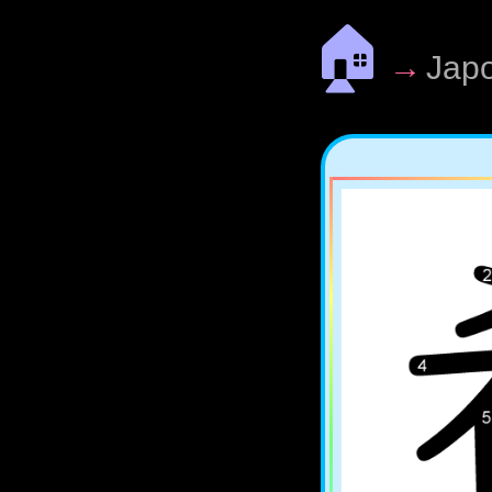
🏠
→
Jap