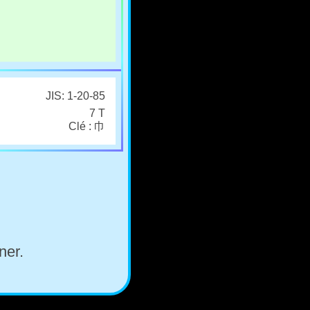
JIS: 1-20-85
7 T
Clé : 巾
ner.