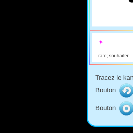
キ
rare; souhaiter
Tracez le kan
Bouton
Bouton