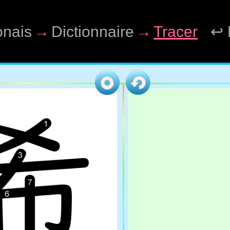
onais
→
Dictionnaire
→
Tracer
↩ 