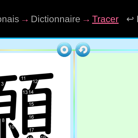
onais
→
Dictionnaire
→
Tracer
↩ 