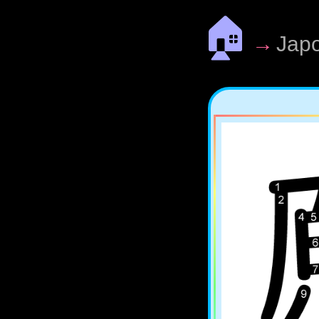
🏠
→
Jap