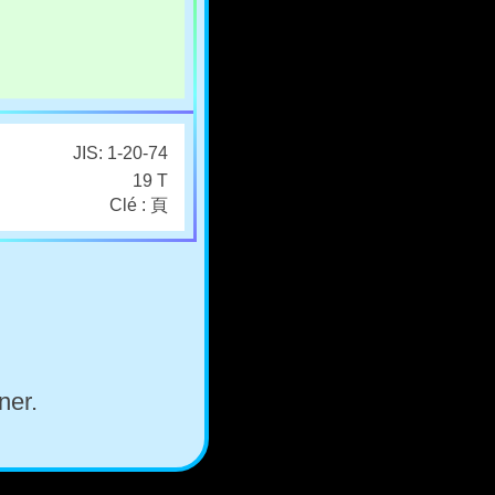
JIS: 1-20-74
19 T
Clé : 頁
ner.