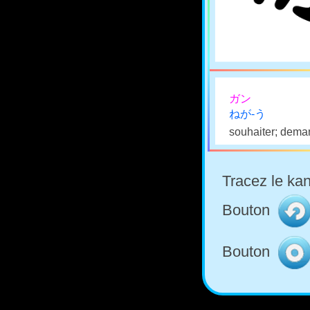
ガン
ねが-う
souhaiter; dema
Tracez le kan
Bouton
Bouton