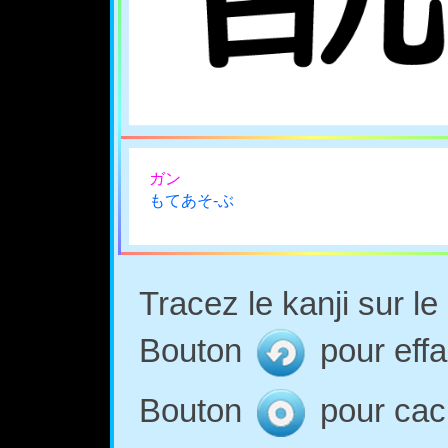
ガン
もてあそ-ぶ
Tracez le kanji sur l
Bouton
pour effa
Bouton
pour cach