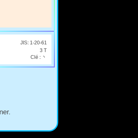
JIS: 1-20-61
3 T
Clé : 丶
ner.