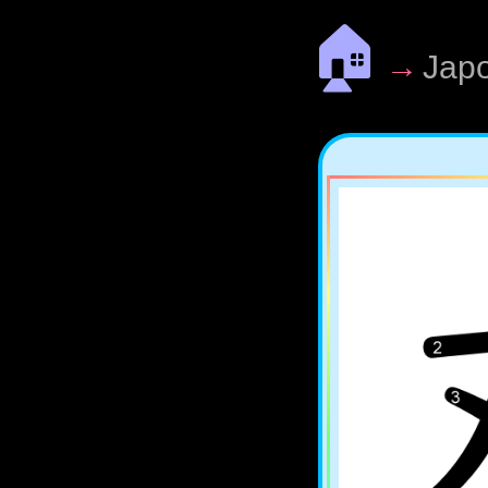
🏠
→
Jap