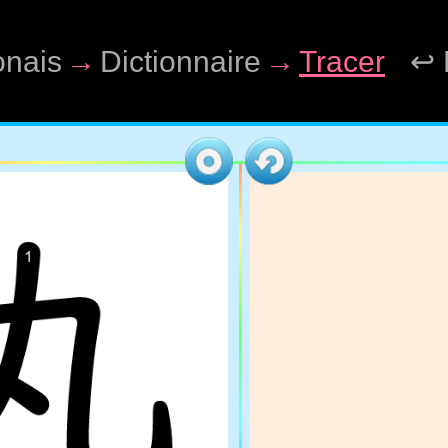
onais
→
Dictionnaire
→
Tracer
↩ 