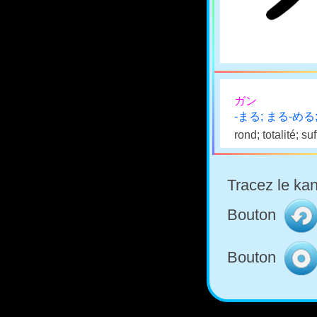
ガン
-まる; まる-める
rond; totalité; s
Tracez le kan
Bouton
Bouton