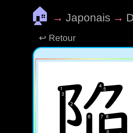
🏠
→
Japonais
→
D
↩ Retour