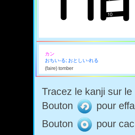
カン
おちい-る; おとしい-れる
(faire) tomber
Tracez le kanji sur l
Bouton
pour effa
Bouton
pour cach