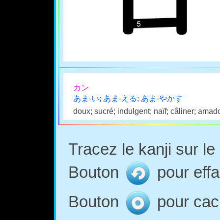
カン
あま-い; あま-える; あま-やかす
doux; sucré; indulgent; naïf; câliner; amad
Tracez le kanji sur l
Bouton
pour effa
Bouton
pour cach