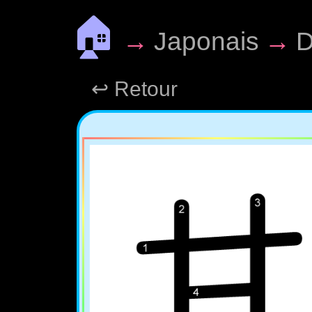
🏠
→
Japonais
→
D
↩ Retour