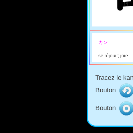
カン
se réjouir; joie
Tracez le kan
Bouton
Bouton