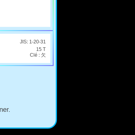
JIS: 1-20-31
15 T
Clé : 欠
ner.