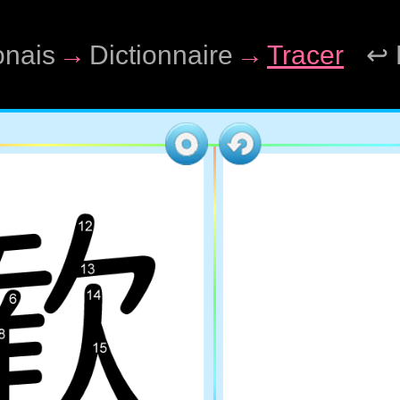
onais
→
Dictionnaire
→
Tracer
↩ 