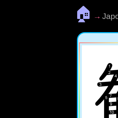
🏠
→
Jap