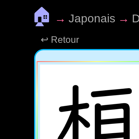
🏠
→
Japonais
→
D
↩ Retour