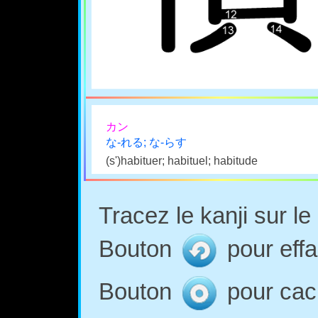
カン
な-れる; な-らす
(s')habituer; habituel; habitude
Tracez le kanji sur l
Bouton
pour effa
Bouton
pour cach