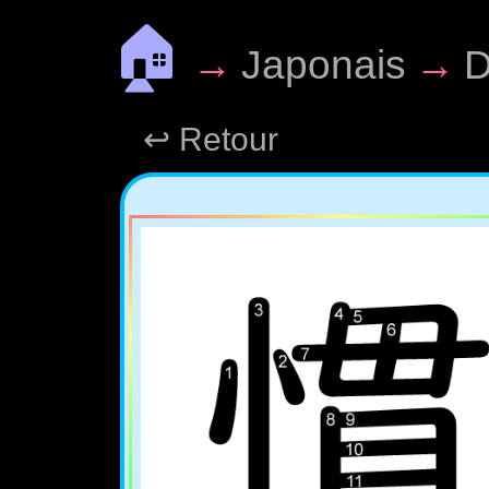
🏠
→
Japonais
→
D
↩ Retour