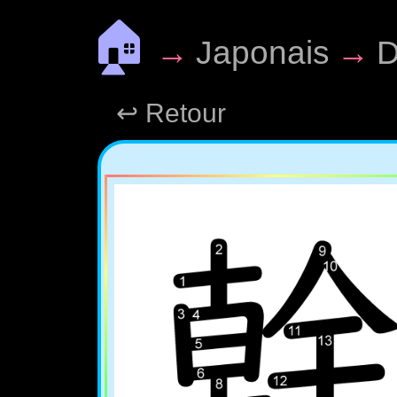
🏠
→
Japonais
→
D
↩ Retour