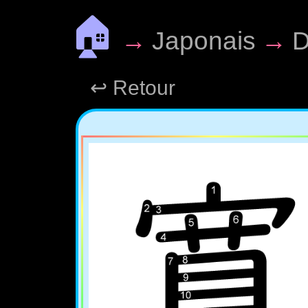
🏠
→
Japonais
→
D
↩ Retour