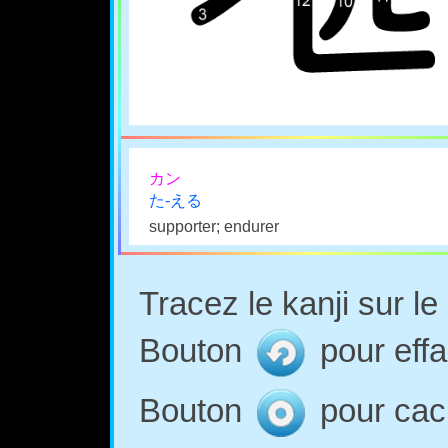
カン
た-える
supporter; endurer
Tracez le kanji sur l
Bouton
pour effa
Bouton
pour cach