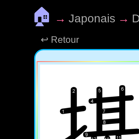
🏠
→
Japonais
→
D
↩ Retour